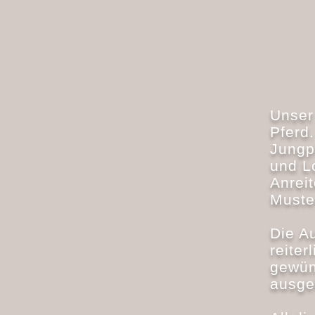
Unser
Pferd.
Jungp
und L
Anrei
Muste
Die Au
reite
gewün
ausge