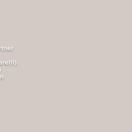
rtner
relli)
m
en